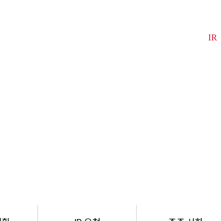
R&D
PR
IR