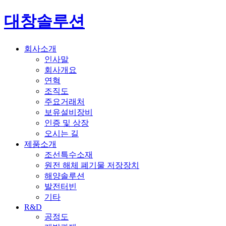
대창솔루션
회사소개
인사말
회사개요
연혁
조직도
주요거래처
보유설비장비
인증 및 상장
오시는 길
제품소개
조선특수소재
원전 해체 폐기물 저장장치
해양솔루션
발전터빈
기타
R&D
공정도