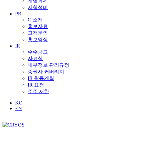
개발과제
시험설비
PR
CI소개
홍보자료
고객문의
홍보영상
IR
주주공고
자료실
내부정보 관리규정
증권사 커버리지
IR 활동계획
IR 요청
주주 서한
KO
EN