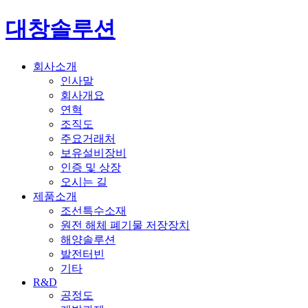
대창솔루션
회사소개
인사말
회사개요
연혁
조직도
주요거래처
보유설비장비
인증 및 상장
오시는 길
제품소개
조선특수소재
원전 해체 폐기물 저장장치
해양솔루션
발전터빈
기타
R&D
공정도